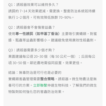
Q1：誘殺器效果可以維持多久？
誘餌約 7~14 天效果遞減，需更換。整套防治系統若持續
執行 1~2 個月，可有效降低族群 70~90%。
Q2：誘殺器會不會傷害益蟲？
使用
專一性誘餌（如甲基丁香油）
主要吸引實蠅類，對蜜
蜂、瓢蟲等益蟲影響極小。建議避免使用廣效性殺蟲劑。
Q3：誘殺器需要多少個才夠？
果園建議每公頃 20~30 個（每 50 公尺一個）；瓜田每公
頃 30~50 個。鄰近農地需協同設置，效果更佳。
結論：無毒防治是可行也是必要的
實蠅類害蟲管理需要
整合策略
，誘殺器 + 微生物農法是無
毒可行的方案。
立即聯繫
仲達生物科技，了解我們的微生
物製劑如何強化您的害蟲防治效果。