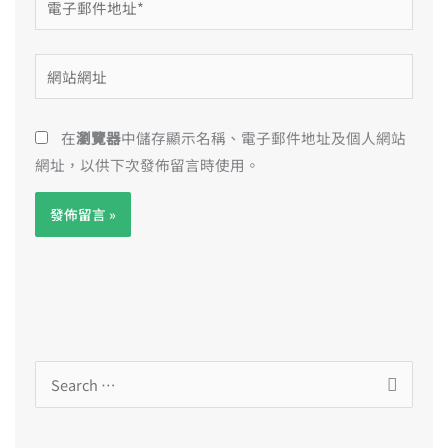
子
郵
網
件
站
地
網
址
在
瀏覽器
中儲存顯示名稱、電子郵件地址及個人網站
址
*
網址，以供下次發佈留言時使用。
搜
尋
關