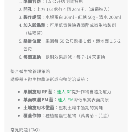
準備容器
：1.5 公升透明寶特瓶
開孔
：上方 1/3 處剪 4 個 2cm 孔（讓蠅進入）
製作誘餌
：水解蛋白 30ml + 紅糖 50g + 清水 200ml
加入殺蟲劑
：可用低毒性除蟲菊酯或微生物製劑
（綠殭菌）
懸掛位置
：果園每 50 公尺懸掛 1 個，距地面 1.5~2
公尺
每週更換
：誘餌效果遞減，每 7~14 天更換
整合微生物管理策略
誘殺器 + 微生物農法形成完整防治系統：
果樹施用 RF 菌
：
達人 RF
提升作物自體免疫力
葉面噴灑 EM 菌
：
達人 EM
降低果實表面病原
土壤施用木黴菌
：壓制土壤中蛹期的實蠅
覆蓋作物
：種植驅蟲性植物（萬壽菊、芫荽）
常見問題 (FAQ)