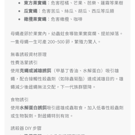
東方果實蠅
：危害柑橘、芒果、芭樂、蓮霧等果樹
瓜實蠅
：危害苦瓜、絲瓜、胡瓜、西瓜等瓜類
橄欖果實蠅
：危害橄欖、咖啡
母蠅產卵於果實內，幼蟲蛀食導致果實腐爛、提前掉落。
一隻母蠅一生可產 200~500 卵，繁殖力驚人。
無毒誘殺資材原理
性費洛蒙誘引
使用
克蠅或滅雄誘餌
（甲基丁香油、水解蛋白）吸引雄
蠅，配合接觸性殺蟲劑（如除蟲菊酯）達成滅雄目的。雄
蠅減少後雌蠅無法交配，下一代族群驟降。
食物誘引
使用
水解蛋白誘餌
吸引雌雄成蟲取食，加入低毒性殺蟲劑
或生物製劑。對雌蠅特別有效。
誘殺器 DIY 步驟