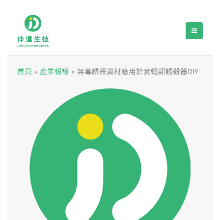
跳
至
主
要
內
首頁
產業報導
無毒誘殺資材應用於實蠅類誘殺器DIY
容