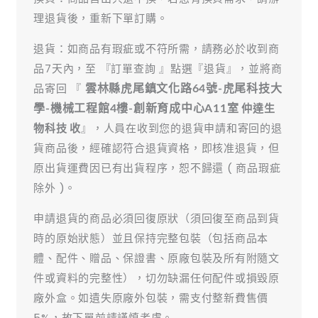
理退貨後，重新下單訂購。
退貨：如商品有瑕疵或不符所需，請務必於收到商
品7天內，至 『訂單查詢 』點選『退貨』，並將商
品寄回 『
雲林縣虎尾鎮文化路64號-虎尾科技大
仲達生
學-機械工程館4樓-創新育成中心A11室
物科技 收
』，人員在收到您的退貨申請和寄回的退
貨商品後，經確認符合退貨資格，即核准退貨，但
原出貨運費因已有出貨程序，恕不歸還 ( 商品瑕疵
除外 )。
申請退貨的商品必須回復原狀（須回復至商品到貨
時的原始狀態）並且保持完整包裝（包括商品本
體、配件、贈品、保證書、原廠包裝及所有附隨文
件或資料的完整性），切勿缺漏任何配件或損毀原
廠外盒。如遺失原廠外包裝，需支付整新費售價
5%，故下單前請謹慎考慮。