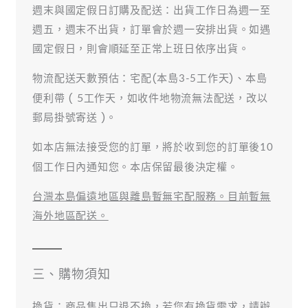
週末與國定假日訂購及配送：出貨工作日為週一至
週五，週末不出貨，訂單會於週一安排出貨。如遇
國定假日，則會順延至正常上班日依序出貨。
物流配送天數預估：宅配(本島
工作天)、本島
3-5
便利帶 (
工作天，如收件地物流無法配送，改以
5
郵局掛號寄送 )。
如本店無法接受您的訂單，將於收到您的訂單後
10
個工作日內通知您。本店保留最後決定權。
台灣本島偏遠地區與離島暫無宅配服務。目前暫無
海外地區配送。
三、購物須知
換貨：商品售出只退不換，若您有換貨需求，請辦