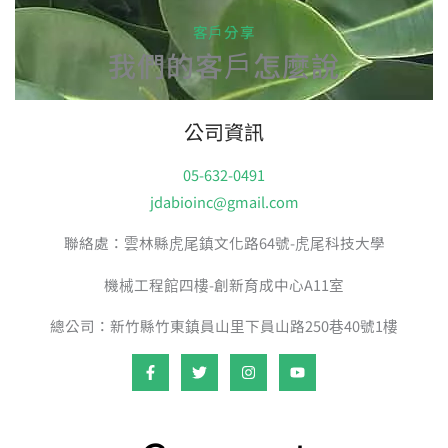
客戶分享
我們的客戶怎麼說
公司資訊
05-632-0491
jdabioinc@gmail.com
聯絡處：雲林縣虎尾鎮文化路64號-虎尾科技大學
機械工程館四樓-創新育成中心A11室
總公司：新竹縣竹東鎮員山里下員山路250巷40號1樓