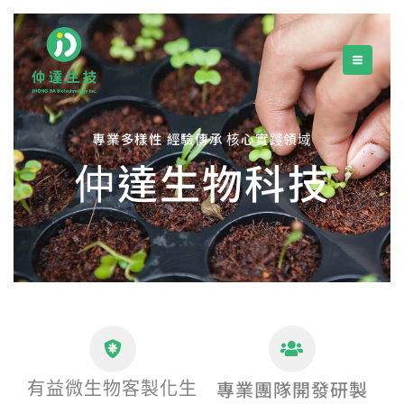
跳
至
主
要
內
容
專業多樣性 經驗傳承 核心實踐領域
仲達生物科技
專業團隊開發研製
有益微生物客製化生