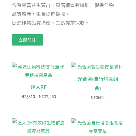
含有豐富益生菌群，高腐植質有機肥，促進作物
品質增產，生長提前採收。
促進作物品質增產，生長提前採收。
立即前往
價
格
範
光合菌(自行培養組
圍：
NT$810
達人RF
合)
到
NT$2,250
NT$
810
–
NT$
2,250
NT$
600
價
價
格
格
範
範